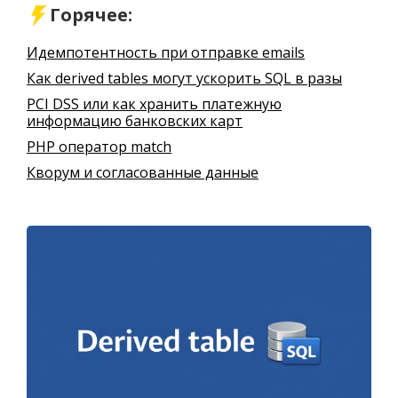
Горячее:
Идемпотентность при отправке emails
Как derived tables могут ускорить SQL в разы
PCI DSS или как хранить платежную
информацию банковских карт
PHP оператор match
Кворум и согласованные данные