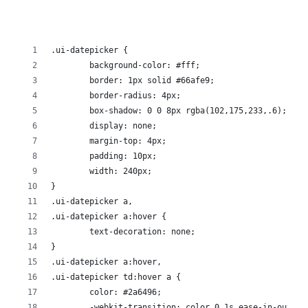
.ui-datepicker {
	background-color: #fff;
	border: 1px solid #66afe9;
	border-radius: 4px;
	box-shadow: 0 0 8px rgba(102,175,233,.6);
	display: none;
	margin-top: 4px;
	padding: 10px;
	width: 240px;
}
.ui-datepicker a,
.ui-datepicker a:hover {
	text-decoration: none;
}
.ui-datepicker a:hover,
.ui-datepicker td:hover a {
	color: #2a6496;
	-webkit-transition: color 0.1s ease-in-out;