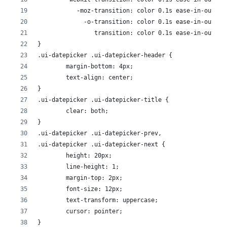
	   -moz-transition: color 0.1s ease-in-out;
	     -o-transition: color 0.1s ease-in-out;
	        transition: color 0.1s ease-in-out;
}
.ui-datepicker .ui-datepicker-header {
	margin-bottom: 4px;
	text-align: center;
}
.ui-datepicker .ui-datepicker-title {
	clear: both;
}
.ui-datepicker .ui-datepicker-prev,
.ui-datepicker .ui-datepicker-next {
	height: 20px;
	line-height: 1;
	margin-top: 2px;
	font-size: 12px;
	text-transform: uppercase;
	cursor: pointer;
}