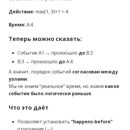
Действие:
max(1, 3)+1 = 4
Время:
A:4
Теперь можно сказать:
Событие A1 → произошло
до
B:2
B:3 → произошло
до
A:4
А значит, порядок событий
согласован между
узлами
.
Мы не знаем “реальное” время, но знаем
какое
событие было логически раньше
.
Что это даёт
Позволяет установить
“happens-before”
отношение (→):