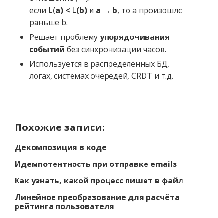
если
L(a) < L(b)
и
a → b
, то a произошло
раньше b.
Решает проблему
упорядочивания
событий
без синхронизации часов.
Используется в распределённых БД,
логах, системах очередей, CRDT и т.д.
Похожие записи:
Декомпозиция в коде
Идемпотентность при отправке emails
Как узнать, какой процесс пишет в файл
Линейное преобразование для расчёта
рейтинга пользователя