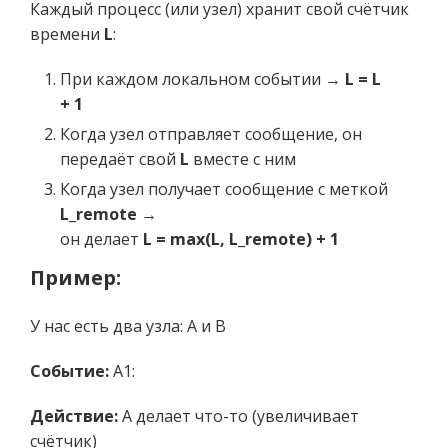
Каждый процесс (или узел) хранит свой счётчик
времени
L
:
При каждом локальном событии →
L = L
+ 1
Когда узел отправляет сообщение, он
передаёт свой
L
вместе с ним
Когда узел получает сообщение с меткой
L_remote
→
он делает
L = max(L, L_remote) + 1
Пример:
У нас есть два узла: A и B
Событие:
A1:
Действие:
A делает что-то (увеличивает
счётчик)